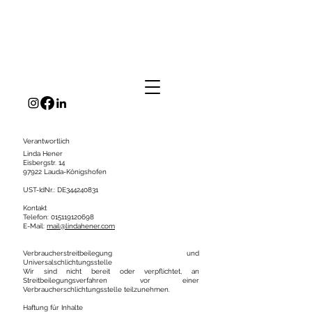
Verantwortlich
Linda Hener
Eisbergstr. 14
97922 Lauda-Königshofen
UST-IdNr.: DE344240831
Kontakt
Telefon:
015119120698
E-Mail:
mail@lindahener.com
Verbraucherstreitbeilegung und
Universalschlichtungsstelle
Wir sind nicht bereit oder verpflichtet, an
Streitbeilegungsverfahren vor einer
Verbraucherschlichtungsstelle teilzunehmen.
Haftung für Inhalte