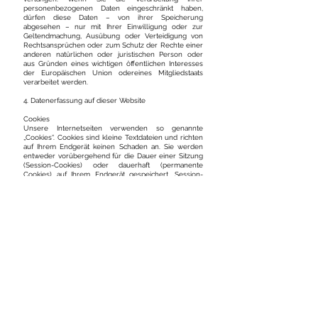
personenbezogenen Daten eingeschränkt haben,
dürfen diese Daten – von ihrer Speicherung
abgesehen – nur mit Ihrer Einwilligung oder zur
Geltendmachung, Ausübung oder Verteidigung von
Rechtsansprüchen oder zum Schutz der Rechte einer
anderen natürlichen oder juristischen Person oder
aus Gründen eines wichtigen öffentlichen Interesses
der Europäischen Union odereines Mitgliedstaats
verarbeitet werden.
4. Datenerfassung auf dieser Website
Cookies
Unsere Internetseiten verwenden so genannte
„Cookies“. Cookies sind kleine Textdateien und richten
auf Ihrem Endgerät keinen Schaden an. Sie werden
entweder vorübergehend für die Dauer einer Sitzung
(Session-Cookies) oder dauerhaft (permanente
Cookies) auf Ihrem Endgerät gespeichert. Session-
Cookies werden nach Ende Ihres Besuchs
automatisch gelöscht. Permanente Cookies bleiben
auf Ihrem Endgerät gespeichert, bis Sie diese selbst
löschen oder eine automatische Löschung durch
Ihren Webbrowser erfolgt. Teilweise können auch
Cookies von Drittunternehmen auf Ihrem Endgerät
gespeichert werden, wenn Sie unsere Seite betreten
(Third-Party-Cookies). Diese ermöglichen uns oder
Ihnen die Nutzung bestimmter Dienstleistungen des
Drittunternehmens (z. B. Cookies zur Abwicklung von
Zahlungsdienstleistungen). Cookies haben
verschiedene Funktionen. Zahlreiche Cookies sind
technisch notwendig, da bestimmte Websitefunktionen
ohne diese nicht funktionieren würden (z. B. die
Warenkorbfunktion oder die Anzeige von Videos).