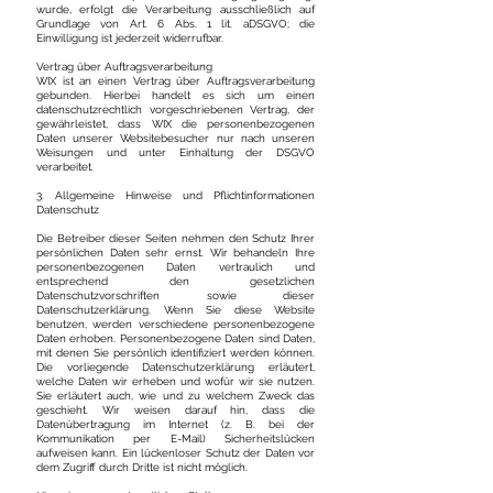
wurde, erfolgt die Verarbeitung ausschließlich auf
Grundlage von Art. 6 Abs. 1 lit. aDSGVO; die
Einwilligung ist jederzeit widerrufbar.
Vertrag über Auftragsverarbeitung
WIX ist an einen Vertrag über Auftragsverarbeitung
gebunden. Hierbei handelt es sich um einen
datenschutzrechtlich vorgeschriebenen Vertrag, der
gewährleistet, dass WIX die personenbezogenen
Daten unserer Websitebesucher nur nach unseren
Weisungen und unter Einhaltung der DSGVO
verarbeitet.
3. Allgemeine Hinweise und Pflichtinformationen
Datenschutz
Die Betreiber dieser Seiten nehmen den Schutz Ihrer
persönlichen Daten sehr ernst. Wir behandeln Ihre
personenbezogenen Daten vertraulich und
entsprechend den gesetzlichen
Datenschutzvorschriften sowie dieser
Datenschutzerklärung. Wenn Sie diese Website
benutzen, werden verschiedene personenbezogene
Daten erhoben. Personenbezogene Daten sind Daten,
mit denen Sie persönlich identifiziert werden können.
Die vorliegende Datenschutzerklärung erläutert,
welche Daten wir erheben und wofür wir sie nutzen.
Sie erläutert auch, wie und zu welchem Zweck das
geschieht. Wir weisen darauf hin, dass die
Datenübertragung im Internet (z. B. bei der
Kommunikation per E-Mail) Sicherheitslücken
aufweisen kann. Ein lückenloser Schutz der Daten vor
dem Zugriff durch Dritte ist nicht möglich.