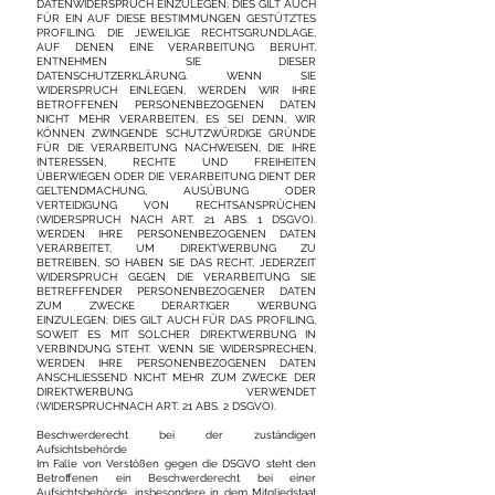
DATENWIDERSPRUCH EINZULEGEN; DIES GILT AUCH
FÜR EIN AUF DIESE BESTIMMUNGEN GESTÜTZTES
PROFILING. DIE JEWEILIGE RECHTSGRUNDLAGE,
AUF DENEN EINE VERARBEITUNG BERUHT,
ENTNEHMEN SIE DIESER
DATENSCHUTZERKLÄRUNG. WENN SIE
WIDERSPRUCH EINLEGEN, WERDEN WIR IHRE
BETROFFENEN PERSONENBEZOGENEN DATEN
NICHT MEHR VERARBEITEN, ES SEI DENN, WIR
KÖNNEN ZWINGENDE SCHUTZWÜRDIGE GRÜNDE
FÜR DIE VERARBEITUNG NACHWEISEN, DIE IHRE
INTERESSEN, RECHTE UND FREIHEITEN
ÜBERWIEGEN ODER DIE VERARBEITUNG DIENT DER
GELTENDMACHUNG, AUSÜBUNG ODER
VERTEIDIGUNG VON RECHTSANSPRÜCHEN
(WIDERSPRUCH NACH ART. 21 ABS. 1 DSGVO).
WERDEN IHRE PERSONENBEZOGENEN DATEN
VERARBEITET, UM DIREKTWERBUNG ZU
BETREIBEN, SO HABEN SIE DAS RECHT, JEDERZEIT
WIDERSPRUCH GEGEN DIE VERARBEITUNG SIE
BETREFFENDER PERSONENBEZOGENER DATEN
ZUM ZWECKE DERARTIGER WERBUNG
EINZULEGEN; DIES GILT AUCH FÜR DAS PROFILING,
SOWEIT ES MIT SOLCHER DIREKTWERBUNG IN
VERBINDUNG STEHT. WENN SIE WIDERSPRECHEN,
WERDEN IHRE PERSONENBEZOGENEN DATEN
ANSCHLIESSEND NICHT MEHR ZUM ZWECKE DER
DIREKTWERBUNG VERWENDET
(WIDERSPRUCHNACH ART. 21 ABS. 2 DSGVO).
Beschwerderecht bei der zuständigen
Aufsichtsbehörde
Im Falle von Verstößen gegen die DSGVO steht den
Betroffenen ein Beschwerderecht bei einer
Aufsichtsbehörde, insbesondere in dem Mitgliedstaat