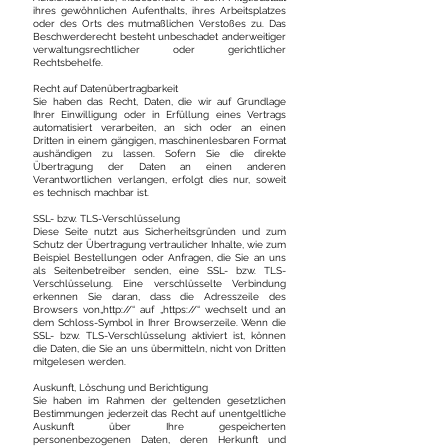
ihres gewöhnlichen Aufenthalts, ihres Arbeitsplatzes
oder des Orts des mutmaßlichen Verstoßes zu. Das
Beschwerderecht besteht unbeschadet anderweitiger
verwaltungsrechtlicher oder gerichtlicher
Rechtsbehelfe.
Recht auf Datenübertragbarkeit
Sie haben das Recht, Daten, die wir auf Grundlage
Ihrer Einwilligung oder in Erfüllung eines Vertrags
automatisiert verarbeiten, an sich oder an einen
Dritten in einem gängigen, maschinenlesbaren Format
aushändigen zu lassen. Sofern Sie die direkte
Übertragung der Daten an einen anderen
Verantwortlichen verlangen, erfolgt dies nur, soweit
es technisch machbar ist.
SSL- bzw. TLS-Verschlüsselung
Diese Seite nutzt aus Sicherheitsgründen und zum
Schutz der Übertragung vertraulicher Inhalte, wie zum
Beispiel Bestellungen oder Anfragen, die Sie an uns
als Seitenbetreiber senden, eine SSL- bzw. TLS-
Verschlüsselung. Eine verschlüsselte Verbindung
erkennen Sie daran, dass die Adresszeile des
Browsers von„http://“ auf „https://“ wechselt und an
dem Schloss-Symbol in Ihrer Browserzeile. Wenn die
SSL- bzw. TLS-Verschlüsselung aktiviert ist, können
die Daten, die Sie an uns übermitteln, nicht von Dritten
mitgelesen werden.
Auskunft, Löschung und Berichtigung
Sie haben im Rahmen der geltenden gesetzlichen
Bestimmungen jederzeit das Recht auf unentgeltliche
Auskunft über Ihre gespeicherten
personenbezogenen Daten, deren Herkunft und