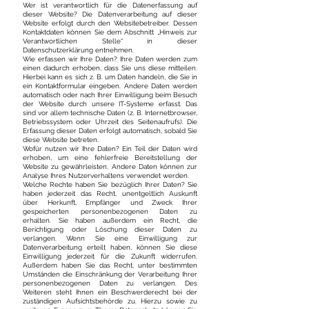
Wer ist verantwortlich für die Datenerfassung auf
dieser Website? Die Datenverarbeitung auf dieser
Website erfolgt durch den Websitebetreiber. Dessen
Kontaktdaten können Sie dem Abschnitt „Hinweis zur
Verantwortlichen Stelle“ in dieser
Datenschutzerklärung entnehmen.
Wie erfassen wir Ihre Daten? Ihre Daten werden zum
einen dadurch erhoben, dass Sie uns diese mitteilen.
Hierbei kann es sich z. B. um Daten handeln, die Sie in
ein Kontaktformular eingeben. Andere Daten werden
automatisch oder nach Ihrer Einwilligung beim Besuch
der Website durch unsere IT-Systeme erfasst. Das
sind vor allem technische Daten (z. B. Internetbrowser,
Betriebssystem oder Uhrzeit des Seitenaufrufs). Die
Erfassung dieser Daten erfolgt automatisch, sobald Sie
diese Website betreten.
Wofür nutzen wir Ihre Daten? Ein Teil der Daten wird
erhoben, um eine fehlerfreie Bereitstellung der
Website zu gewährleisten. Andere Daten können zur
Analyse Ihres Nutzerverhaltens verwendet werden.
Welche Rechte haben Sie bezüglich Ihrer Daten? Sie
haben jederzeit das Recht, unentgeltlich Auskunft
über Herkunft, Empfänger und Zweck Ihrer
gespeicherten personenbezogenen Daten zu
erhalten. Sie haben außerdem ein Recht, die
Berichtigung oder Löschung dieser Daten zu
verlangen. Wenn Sie eine Einwilligung zur
Datenverarbeitung erteilt haben, können Sie diese
Einwilligung jederzeit für die Zukunft widerrufen.
Außerdem haben Sie das Recht, unter bestimmten
Umständen die Einschränkung der Verarbeitung Ihrer
personenbezogenen Daten zu verlangen. Des
Weiteren steht Ihnen ein Beschwerderecht bei der
zuständigen Aufsichtsbehörde zu. Hierzu sowie zu