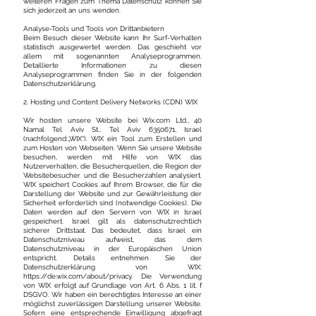
weiteren Fragen zum Thema Datenschutz können Sie
sich jederzeit an uns wenden.
Analyse-Tools und Tools von Drittanbietern
Beim Besuch dieser Website kann Ihr Surf-Verhalten
statistisch ausgewertet werden. Das geschieht vor
allem mit sogenannten Analyseprogrammen.
Detaillierte Informationen zu diesen
Analyseprogrammen finden Sie in der folgenden
Datenschutzerklärung.
2. Hosting und Content Delivery Networks (CDN) WIX
Wir hosten unsere Website bei Wix.com Ltd., 40
Namal Tel Aviv St., Tel Aviv
6350671
, Israel
(nachfolgend:„WIX“). WIX ein Tool zum Erstellen und
zum Hosten von Webseiten. Wenn Sie unsere Website
besuchen, werden mit Hilfe von WIX das
Nutzerverhalten, die Besucherquellen, die Region der
Websitebesucher und die Besucherzahlen analysiert.
WIX speichert Cookies auf Ihrem Browser, die für die
Darstellung der Website und zur Gewährleistung der
Sicherheit erforderlich sind (notwendige Cookies). Die
Daten werden auf den Servern von WIX in Israel
gespeichert. Israel gilt als datenschutzrechtlich
sicherer Drittstaat. Das bedeutet, dass Israel ein
Datenschutzniveau aufweist, das dem
Datenschutzniveau in der Europäischen Union
entspricht. Details entnehmen Sie der
Datenschutzerklärung von WIX:
https://de.wix.com/about/privacy.
Die Verwendung
von WIX erfolgt auf Grundlage von Art. 6 Abs. 1 lit. f
DSGVO. Wir haben ein berechtigtes Interesse an einer
möglichst zuverlässigen Darstellung unserer Website.
Sofern eine entsprechende Einwilligung abgefragt