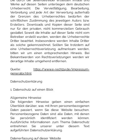
Die durch die Seitenbetreiber erstellten Inhalte und
Werke auf diesen Seiten unterliegen dem deutschen
Urheberrecht. Die Vervielfältigung, Bearbeitung,
Verbreitung und jede Art der Verwertung außerhalb
der Grenzen des Urheberrechtes bedürfen der
schriftlichen Zustimmung des jeweiligen Autors bzw.
Erstellers. Downloads und Kopien dieser Seite sind
nur für den privaten, nicht kommerziellen Gebrauch
gestattet. Soweit die Inhalte auf dieser Seite nicht vom
Betreiber erstellt wurden, werden die Urheberrechte
Dritter beachtet. Insbesondere werden Inhalte Dritter
als solche gekennzeichnet. Sollten Sie trotzdem auf
eine Urheberrechtsverletzung aufmerksam werden,
bitten wir um einen entsprechenden Hinweis. Bei
Bekanntwerden von Rechtsverletzungen werden wir
derartige Inhalte umgehend entfernen.
Quelle:
https://www.e-recht24.de/impressum-
generator.html
Datenschutzerklärung
1. Datenschutz auf einen Blick
Allgemeine Hinweise
Die folgenden Hinweise geben einen einfachen
Überblick darüber, was mit Ihren personenbezogenen
Daten passiert, wenn Sie diese Website besuchen.
Personenbezogene Daten sind alle Daten, mit denen
Sie persönlich identifiziert werden können.
Ausführliche Informationen zum Thema Datenschutz
entnehmen Sie unserer unter diesem Text
aufgeführten Datenschutzerklärung.
Datenerfassung auf dieser Website