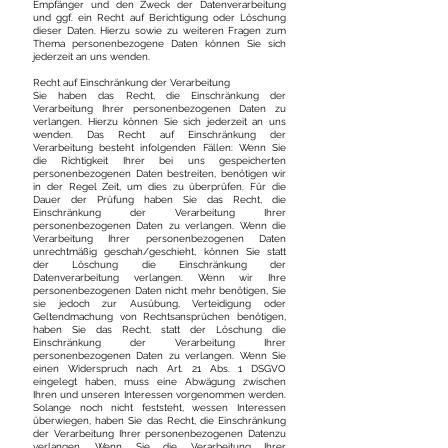
Empfänger und den Zweck der Datenverarbeitung
und ggf. ein Recht auf Berichtigung oder Löschung
dieser Daten. Hierzu sowie zu weiteren Fragen zum
Thema personenbezogene Daten können Sie sich
jederzeit an uns wenden.
Recht auf Einschränkung der Verarbeitung
Sie haben das Recht, die Einschränkung der
Verarbeitung Ihrer personenbezogenen Daten zu
verlangen. Hierzu können Sie sich jederzeit an uns
wenden. Das Recht auf Einschränkung der
Verarbeitung besteht infolgenden Fällen: Wenn Sie
die Richtigkeit Ihrer bei uns gespeicherten
personenbezogenen Daten bestreiten, benötigen wir
in der Regel Zeit, um dies zu überprüfen. Für die
Dauer der Prüfung haben Sie das Recht, die
Einschränkung der Verarbeitung Ihrer
personenbezogenen Daten zu verlangen. Wenn die
Verarbeitung Ihrer personenbezogenen Daten
unrechtmäßig geschah/geschieht, können Sie statt
der Löschung die Einschränkung der
Datenverarbeitung verlangen. Wenn wir Ihre
personenbezogenen Daten nicht mehr benötigen, Sie
sie jedoch zur Ausübung, Verteidigung oder
Geltendmachung von Rechtsansprüchen benötigen,
haben Sie das Recht, statt der Löschung die
Einschränkung der Verarbeitung Ihrer
personenbezogenen Daten zu verlangen. Wenn Sie
einen Widerspruch nach Art. 21 Abs. 1 DSGVO
eingelegt haben, muss eine Abwägung zwischen
Ihren und unseren Interessen vorgenommen werden.
Solange noch nicht feststeht, wessen Interessen
überwiegen, haben Sie das Recht, die Einschränkung
der Verarbeitung Ihrer personenbezogenen Datenzu
verlangen. Wenn Sie die Verarbeitung Ihrer