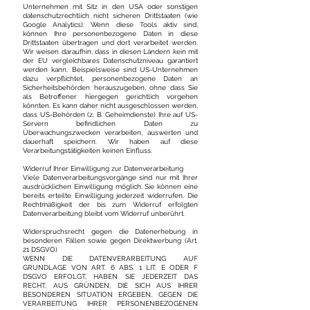
Unternehmen mit Sitz in den USA oder sonstigen
datenschutzrechtlich nicht sicheren Drittstaaten (wie
Google Analytics). Wenn diese Tools aktiv sind,
können Ihre personenbezogene Daten in diese
Drittstaaten übertragen und dort verarbeitet werden.
Wir weisen daraufhin, dass in diesen Ländern kein mit
der EU vergleichbares Datenschutzniveau garantiert
werden kann. Beispielsweise sind US-Unternehmen
dazu verpflichtet, personenbezogene Daten an
Sicherheitsbehörden herauszugeben, ohne dass Sie
als Betroffener hiergegen gerichtlich vorgehen
könnten. Es kann daher nicht ausgeschlossen werden,
dass US-Behörden (z. B. Geheimdienste) Ihre auf US-
Servern befindlichen Daten zu
Überwachungszwecken verarbeiten, auswerten und
dauerhaft speichern. Wir haben auf diese
Verarbeitungstätigkeiten keinen Einfluss.
Widerruf Ihrer Einwilligung zur Datenverarbeitung
Viele Datenverarbeitungsvorgänge sind nur mit Ihrer
ausdrücklichen Einwilligung möglich. Sie können eine
bereits erteilte Einwilligung jederzeit widerrufen. Die
Rechtmäßigkeit der bis zum Widerruf erfolgten
Datenverarbeitung bleibt vom Widerruf unberührt.
Widerspruchsrecht gegen die Datenerhebung in
besonderen Fällen sowie gegen Direktwerbung (Art.
21 DSGVO)
WENN DIE DATENVERARBEITUNG AUF
GRUNDLAGE VON ART. 6 ABS. 1 LIT. E ODER F
DSGVO ERFOLGT, HABEN SIE JEDERZEIT DAS
RECHT, AUS GRÜNDEN, DIE SICH AUS IHRER
BESONDEREN SITUATION ERGEBEN, GEGEN DIE
VERARBEITUNG IHRER PERSONENBEZOGENEN