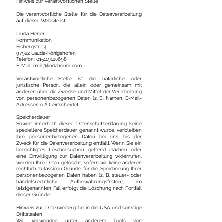
Hinweis zur verantwortlichen Stelle
Die verantwortliche Stelle für die Datenverarbeitung
auf dieser Website ist:
Linda Hener
Kommunikation
Eisbergstr. 14
97922 Lauda-Königshofen
Telefon:
015119120698
E-Mail:
mail@lindahener.com
Verantwortliche Stelle ist die natürliche oder
juristische Person, die allein oder gemeinsam mit
anderen über die Zwecke und Mittel der Verarbeitung
von personenbezogenen Daten (z. B. Namen, E-Mail-
Adressen o.Ä.) entscheidet.
Speicherdauer
Soweit innerhalb dieser Datenschutzerklärung keine
speziellere Speicherdauer genannt wurde, verbleiben
Ihre personenbezogenen Daten bei uns, bis der
Zweck für die Datenverarbeitung entfällt. Wenn Sie ein
berechtigtes Löschersuchen geltend machen oder
eine Einwilligung zur Datenverarbeitung widerrufen,
werden Ihre Daten gelöscht, sofern wir keine anderen
rechtlich zulässigen Gründe für die Speicherung Ihrer
personenbezogenen Daten haben (z. B. steuer- oder
handelsrechtliche Aufbewahrungsfristen); im
letztgenannten Fall erfolgt die Löschung nach Fortfall
dieser Gründe.
Hinweis zur Datenweitergabe in die USA und sonstige
Drittstaaten
Wir verwenden unter anderem Tools von