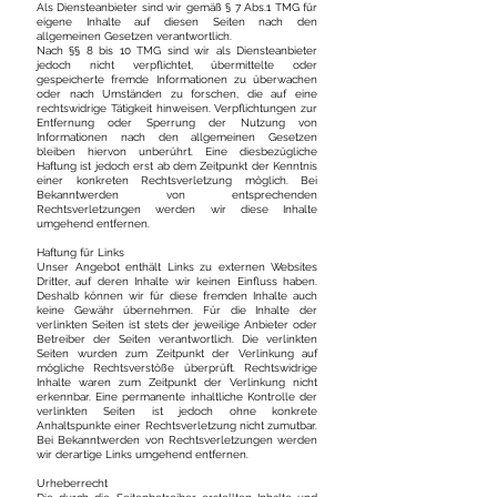
Als Diensteanbieter sind wir gemäß § 7 Abs.1 TMG für
eigene Inhalte auf diesen Seiten nach den
allgemeinen Gesetzen verantwortlich.
Nach §§ 8 bis 10 TMG sind wir als Diensteanbieter
jedoch nicht verpflichtet, übermittelte oder
gespeicherte fremde Informationen zu überwachen
oder nach Umständen zu forschen, die auf eine
rechtswidrige Tätigkeit hinweisen. Verpflichtungen zur
Entfernung oder Sperrung der Nutzung von
Informationen nach den allgemeinen Gesetzen
bleiben hiervon unberührt. Eine diesbezügliche
Haftung ist jedoch erst ab dem Zeitpunkt der Kenntnis
einer konkreten Rechtsverletzung möglich. Bei
Bekanntwerden von entsprechenden
Rechtsverletzungen werden wir diese Inhalte
umgehend entfernen.
Haftung für Links
Unser Angebot enthält Links zu externen Websites
Dritter, auf deren Inhalte wir keinen Einfluss haben.
Deshalb können wir für diese fremden Inhalte auch
keine Gewähr übernehmen. Für die Inhalte der
verlinkten Seiten ist stets der jeweilige Anbieter oder
Betreiber der Seiten verantwortlich. Die verlinkten
Seiten wurden zum Zeitpunkt der Verlinkung auf
mögliche Rechtsverstöße überprüft. Rechtswidrige
Inhalte waren zum Zeitpunkt der Verlinkung nicht
erkennbar. Eine permanente inhaltliche Kontrolle der
verlinkten Seiten ist jedoch ohne konkrete
Anhaltspunkte einer Rechtsverletzung nicht zumutbar.
Bei Bekanntwerden von Rechtsverletzungen werden
wir derartige Links umgehend entfernen.
Urheberrecht